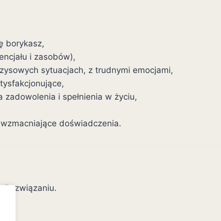
ę borykasz,
encjału i zasobów),
zysowych sytuacjach, z trudnymi emocjami,
atysfakcjonujące,
zadowolenia i spełnienia w życiu,
o wzmacniające doświadczenia.
 Rozwiązaniu.