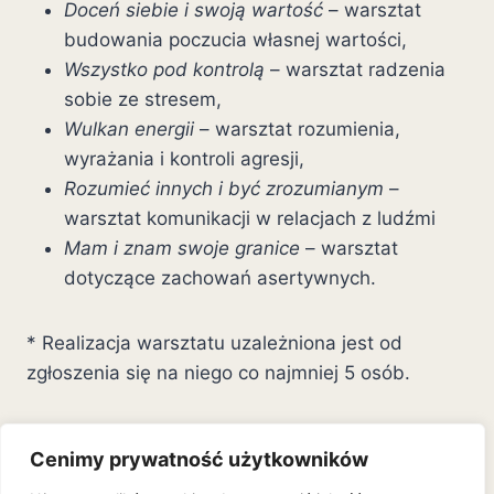
Doceń siebie i swoją wartość
– warsztat
budowania poczucia własnej wartości,
Wszystko pod kontrolą
– warsztat radzenia
sobie ze stresem,
Wulkan energii
– warsztat rozumienia,
wyrażania i kontroli agresji,
Rozumieć innych i być zrozumianym
–
warsztat komunikacji w relacjach z ludźmi
Mam i znam swoje granice
– warsztat
dotyczące zachowań asertywnych.
* Realizacja warsztatu uzależniona jest od
zgłoszenia się na niego co najmniej 5 osób.
W przypadku zgłoszenia się na warsztat
Cenimy prywatność użytkowników
mniejszej niż wymagana ilości osób organizator